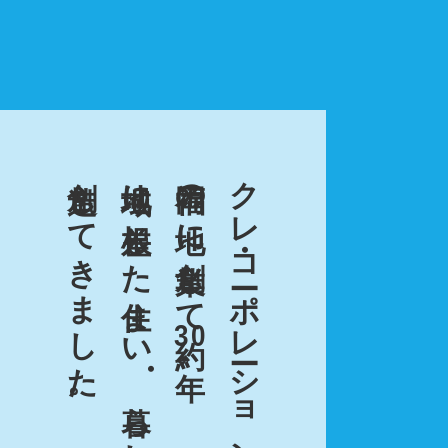
創造してきました。
地域に根差した住まい
福岡の地に創業して約
クレ・コーポレーションは、
30
年。
・
暮らしを