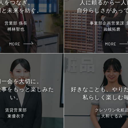
人をつなぎ、
人に頼るから一人
間と未来を紡ぐ。
自分らしさがあっ
営業部 係長
事業部企画営業課 
榑林聖也
岩城拓磨
MORE
MORE
期一会を大切に。
仕事をもっと楽しみた
好きなことも、やり
い。
私らしく楽しむ
賃貸営業部
クレソワン化粧
東優衣子
大和くるみ