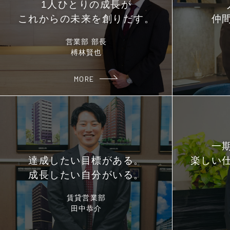
1人ひとりの成長が
これからの未来を創りだす。
仲
営業部 部長
榑林賢也
MORE
一
達成したい目標がある。
楽しい
成長したい自分がいる。
賃貸営業部
田中恭介