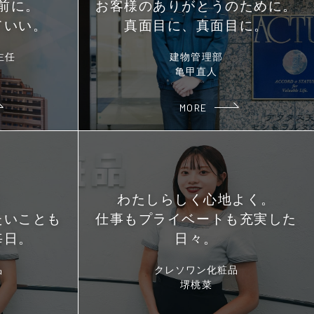
前に。
お客様のありがとうのために。
ていい。
真面目に、真面目に。
主任
建物管理部
亀甲直人
MORE
わたしらしく心地よく。
たいことも
仕事もプライベートも充実した
毎日。
日々。
品
クレソワン化粧品
堺桃菜