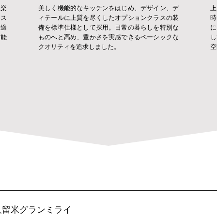
を楽
美しく機能的なキッチンをはじめ、デザイン、デ
上
をス
ィテールに上質を尽くしたオプションクラスの装
時
快適
備を標準仕様として採用。日常の暮らしを特別な
に
機能
ものへと高め、豊かさを実感できるベーシックな
し
クオリティを追求しました。
空
久留米グランミライ