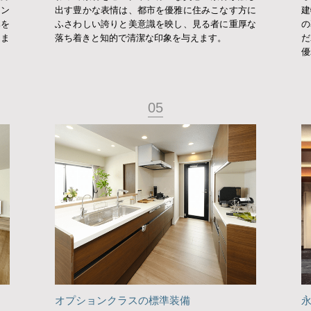
シン
出す豊かな表情は、都市を優雅に住みこなす方に
建
みを
ふさわしい誇りと美意識を映し、見る者に重厚な
の
しま
落ち着きと知的で清潔な印象を与えます。
だ
優
05
オプションクラスの標準装備