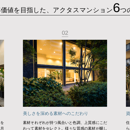
6
0年価値を目指した、
アクタスマンション
つ
02
美しさを深める素材へのこだわり
美を
素材それぞれが持つ風合いと色調、上質感にこだ
住
歳月
わって素材をセレクト。様々な質感の素材が醸し
ら