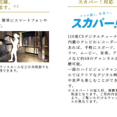
完備。
スカパー！対応
ます。
※2
め、簡単にスマートフォンや
す。
110度CSデジタルチュー
内蔵のテレビかレコーダ
あれば、手軽にスポーツ
ラマ、ムービー、音楽、ア
メなど約68のチャンネル
聴可能。
ランスホールなどの共用部でも
一部のハイビジョンチャ
使用できます。
ルではクリアなデジタル
や音声も楽しむことがで
す。
※スカパー！の加入料、視聴
別途となります。ご契約内
より、ご覧いただけるチャ
ルが異なります。