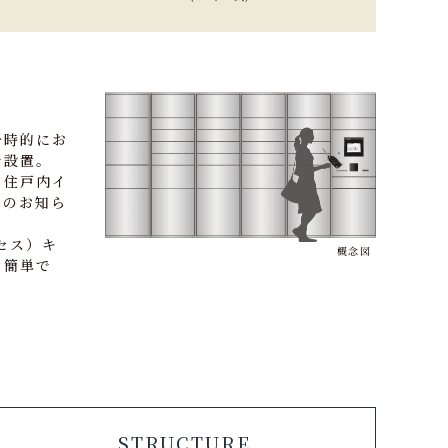
一時的にお
を設置。
、住戸内イ
着のお知ら
クセス）キ
概念図
も簡単で
STRUCTURE