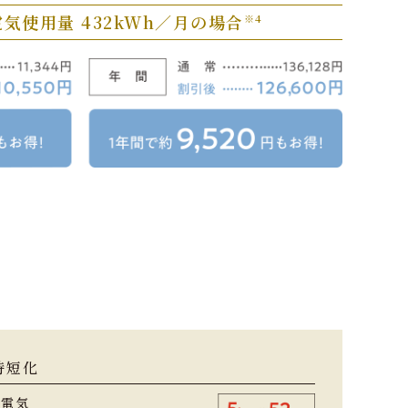
電気使用量
432kWh／月の場合
※4
時短化
、電気