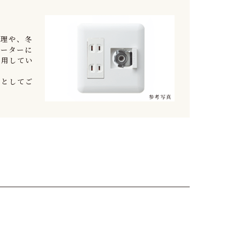
調理や、冬
ヒーターに
採用してい
備としてご
参考写真