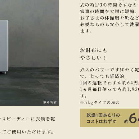
式の約1/3の時間ですむの
家事の時間を大幅に短縮
お子さまの体操服や靴な
必要なものも安心して洗
ます。
お財布にも
やさしい！
ガスのパワーですばやく
で、とっても経済的。
1回の運転でわずか約64円
1ヵ月毎日使っても約1,92
す。
※5kgタイプの場合
参考写真
でスピーディーに衣類を乾
してご使用いただけます。