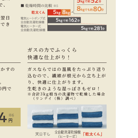
で、
。
ど翌日
濯でき
ガスの力でふっくら
快適な仕上がり！
乾かすの
ガスならではの温風をたっぷり送り
込むので、繊維が根元から立ち上が
。
り、快適に仕上がります。
0円で
生乾きのような湿っぽさもゼロ！
※合計3kg相当の洗濯物で乾燥した場合
（リンナイ（株）調べ）