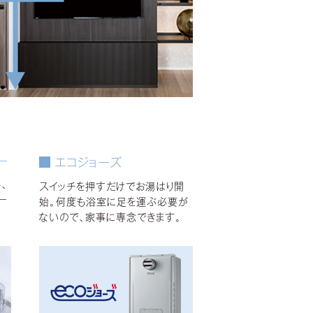
ー
エコジョーズ
、
スイッチを押すだけでお湯はり開
ー
始。何度も浴室に足を運ぶ必要が
ないので、家事に専念できます。