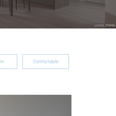
LIVING DINING
om
Comfortable