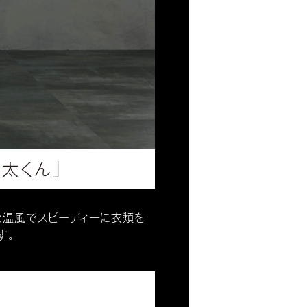
太くん」
な温風でスピーディーに衣類を
す。