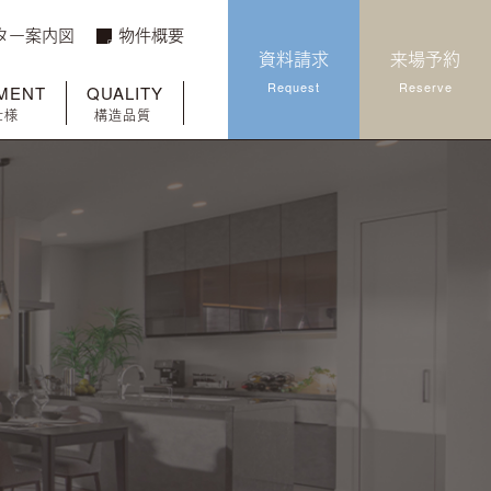
ター案内図
物件概要
資料請求
来場予約
Request
Reserve
MENT
QUALITY
仕様
構造品質