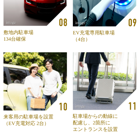
敷地内駐車場
EV充電専用駐車場
134台確保
（4台）
駐車場からの動線に
来客用の駐車場を設置
配慮し、
2箇所に
（EV充電対応 2台）
エントランスを設置