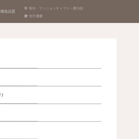
現地・マンションギャラリー案内図
構造品質
物件概要
番）