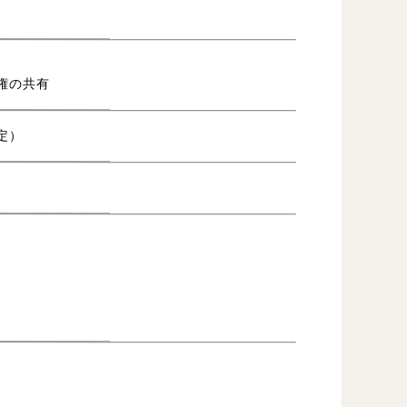
権の共有
定）