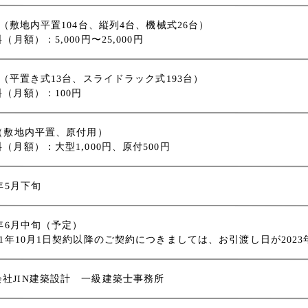
台（敷地内平置104台、縦列4台、機械式26台）
（月額）：5,000円〜25,000円
台（平置き式13台、スライドラック式193台）
（月額）：100円
台（敷地内平置、原付用）
（月額）：大型1,000円、原付500円
3年5月下旬
3年6月中旬（予定）
21年10月1日契約以降のご契約につきましては、お引渡し日が202
会社JIN建築設計 一級建築士事務所