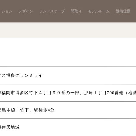
ーション
デザイン
ランドスケープ
間取り
モデルルーム
設備仕様
タス博多グランミライ
県福岡市博多区竹下４丁目９９番の一部、那珂１丁目700番他（地
鹿児島本線「竹下」駅徒歩4分
種住居地域