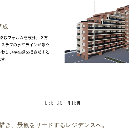
構成。
馴染むフォルムを設計。２方
とスラブの水平ラインが際立
さわしい存在感を描きだすと
ます。
DESIGN INTENT
描き、
景観をリードするレジデンスへ。