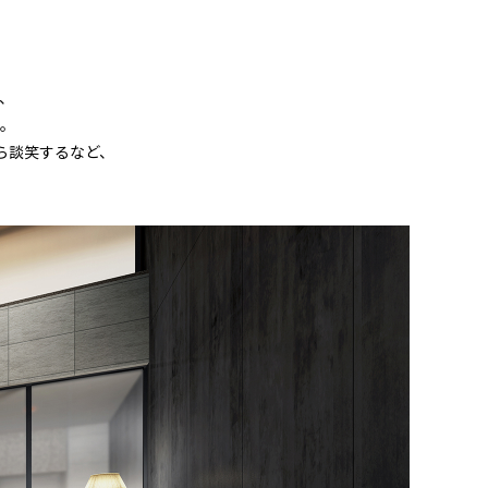
、
。
ら談笑するなど、