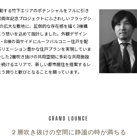
躍動する竹下エリアのポテンシャルをフルに引き
30周年記念プロジェクトにふさわしいフラッグシ
の広大な敷地に、圧倒的な存在感を描く3棟構
よう想いを込めて設計しました。外観デザイン
・B棟の両サイドにルーフバルコニー住戸を配
バリエーション豊かな住戸プランを実現していま
かした2層吹き抜けの共用空間に多彩な共用施設
を続けるエリアで、新しい都市居住を提案するレ
まう誇りと歓びとなることを願っています。
GRAND LOUNGE
２層吹き抜けの空間に静謐の時が満ちる