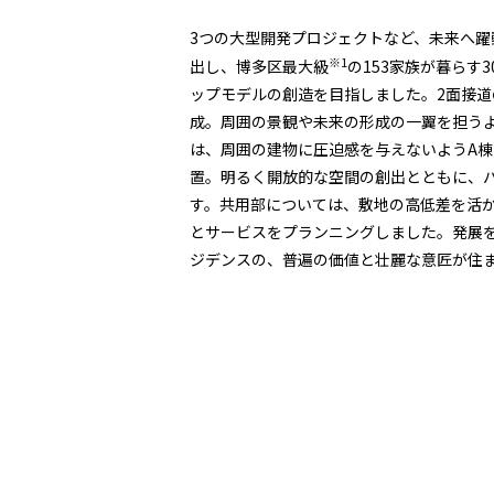
3つの大型開発プロジェクトなど、未来へ
※1
出し、博多区最大級
の153家族が暮らす
ップモデルの創造を目指しました。2面接道
成。周囲の景観や未来の形成の一翼を担う
は、周囲の建物に圧迫感を与えないようA棟
置。明るく開放的な空間の創出とともに、
す。共用部については、敷地の高低差を活
とサービスをプランニングしました。発展
ジデンスの、普遍の価値と壮麗な意匠が住