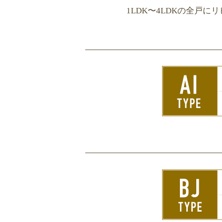
1LDK〜4LDKの全戸に
リ