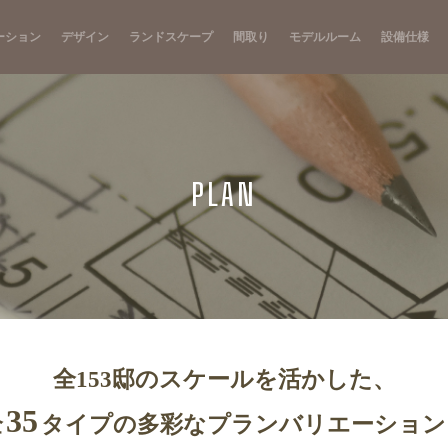
ーション
デザイン
ランドスケープ
間取り
モデルルーム
設備仕様
PLAN
全153邸のスケールを活かした、
35
全
タイプの
多彩なプランバリエーション