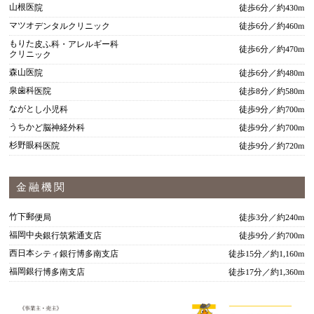
山根医院
徒歩6分／約430m
マツオデンタルクリニック
徒歩6分／約460m
もりた皮ふ科・アレルギー科
徒歩6分／約470m
クリニック
森山医院
徒歩6分／約480m
泉歯科医院
徒歩8分／約580m
ながとし小児科
徒歩9分／約700m
うちかど脳神経外科
徒歩9分／約700m
杉野眼科医院
徒歩9分／約720m
金融機関
竹下郵便局
徒歩3分／約240m
福岡中央銀行筑紫通支店
徒歩9分／約700m
西日本シティ銀行博多南支店
徒歩15分／約1,160m
福岡銀行博多南支店
徒歩17分／約1,360m