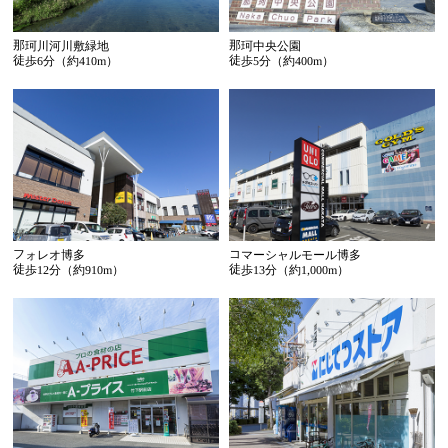
那珂川河川敷緑地
那珂中央公園
徒歩6分（約410m）
徒歩5分（約400m）
フォレオ博多
コマーシャルモール博多
徒歩12分（約910m）
徒歩13分（約1,000m）