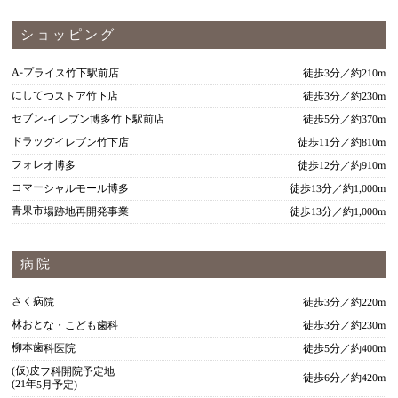
ショッピング
A-プライス竹下駅前店
徒歩3分／約210m
にしてつストア竹下店
徒歩3分／約230m
セブン‐イレブン博多竹下駅前店
徒歩5分／約370m
ドラッグイレブン竹下店
徒歩11分／約810m
フォレオ博多
徒歩12分／約910m
コマーシャルモール博多
徒歩13分／約1,000m
青果市場跡地再開発事業
徒歩13分／約1,000m
病院
さく病院
徒歩3分／約220m
林おとな・こども歯科
徒歩3分／約230m
柳本歯科医院
徒歩5分／約400m
(仮)皮フ科開院予定地
徒歩6分／約420m
(21年5月予定)