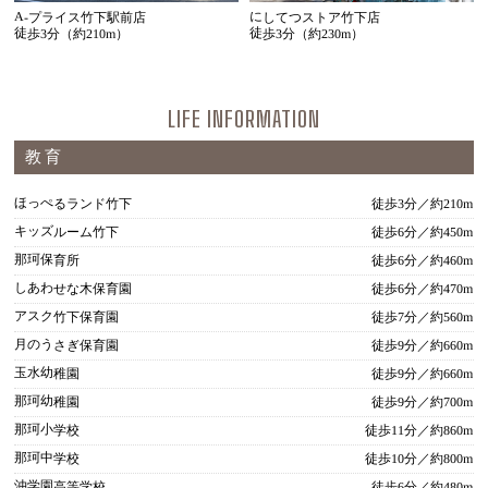
A-プライス竹下駅前店
にしてつストア竹下店
徒歩3分（約210m）
徒歩3分（約230m）
LIFE INFORMATION
教育
ほっぺるランド竹下
徒歩3分／約210m
キッズルーム竹下
徒歩6分／約450m
那珂保育所
徒歩6分／約460m
しあわせな木保育園
徒歩6分／約470m
アスク竹下保育園
徒歩7分／約560m
月のうさぎ保育園
徒歩9分／約660m
玉水幼稚園
徒歩9分／約660m
那珂幼稚園
徒歩9分／約700m
那珂小学校
徒歩11分／約860m
那珂中学校
徒歩10分／約800m
沖学園高等学校
徒歩6分／約480m