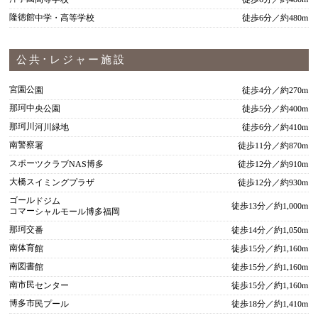
隆徳館中学・高等学校
徒歩6分／約480m
公共･レジャー施設
宮園公園
徒歩4分／約270m
那珂中央公園
徒歩5分／約400m
那珂川河川緑地
徒歩6分／約410m
南警察署
徒歩11分／約870m
スポーツクラブNAS博多
徒歩12分／約910m
大橋スイミングプラザ
徒歩12分／約930m
ゴールドジム
徒歩13分／約1,000m
コマーシャルモール博多福岡
那珂交番
徒歩14分／約1,050m
南体育館
徒歩15分／約1,160m
南図書館
徒歩15分／約1,160m
南市民センター
徒歩15分／約1,160m
博多市民プール
徒歩18分／約1,410m